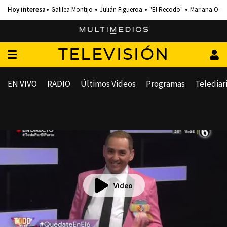
Galilea Montijo
Julián Figueroa
"El Recodo"
Mariana Och
TELEVISIÓN
EN VIVO
RADIO
Últimos Videos
Programas
Telediar
Video