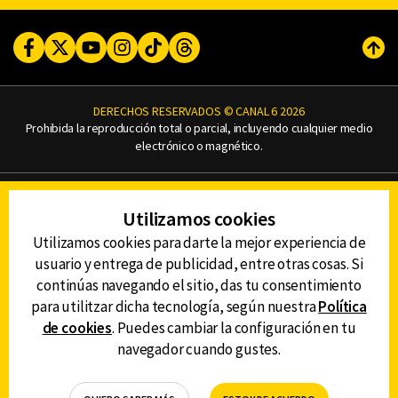
Facebook
Twitter
Youtube
Instagram
TikTok
Threads
Subi
DERECHOS RESERVADOS © CANAL 6 2026
Prohibida la reproducción total o parcial, incluyendo cualquier medio
electrónico o magnético.
CONTACTO
Utilizamos cookies
AVISO DE PRIVACIDAD
AVISO LEGAL
Utilizamos cookies para darte la mejor experiencia de
DEFENSORÍA DE LAS AUDIENCIAS
usuario y entrega de publicidad, entre otras cosas. Si
continúas navegando el sitio, das tu consentimiento
para utilitzar dicha tecnología, según nuestra
Política
de cookies
. Puedes cambiar la configuración en tu
DESCARGA LA APP DE CANAL 6
navegador cuando gustes.