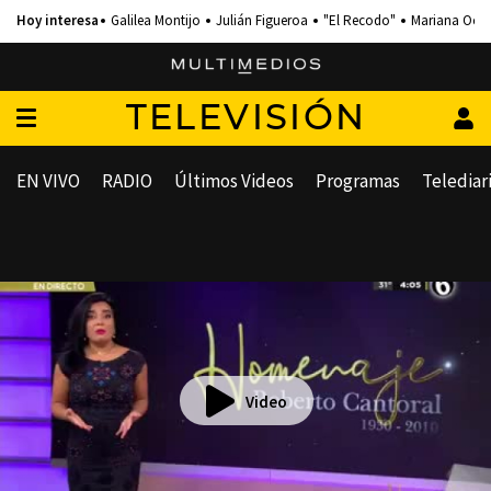
Galilea Montijo
Julián Figueroa
"El Recodo"
Mariana Och
TELEVISIÓN
EN VIVO
RADIO
Últimos Videos
Programas
Telediar
Video