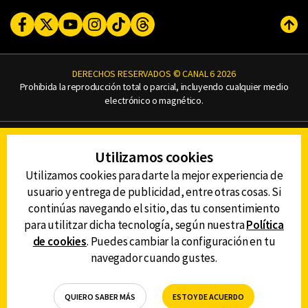
Facebook
Twitter
Youtube
Instagram
TikTok
Threads
Subi
DERECHOS RESERVADOS © CANAL 6 2026
Prohibida la reproducción total o parcial, incluyendo cualquier medio
electrónico o magnético.
CONTACTO
Utilizamos cookies
AVISO DE PRIVACIDAD
AVISO LEGAL
Utilizamos cookies para darte la mejor experiencia de
DEFENSORÍA DE LAS AUDIENCIAS
usuario y entrega de publicidad, entre otras cosas. Si
continúas navegando el sitio, das tu consentimiento
para utilitzar dicha tecnología, según nuestra
Política
de cookies
. Puedes cambiar la configuración en tu
DESCARGA LA APP DE CANAL 6
navegador cuando gustes.
QUIERO SABER MÁS
ESTOY DE ACUERDO