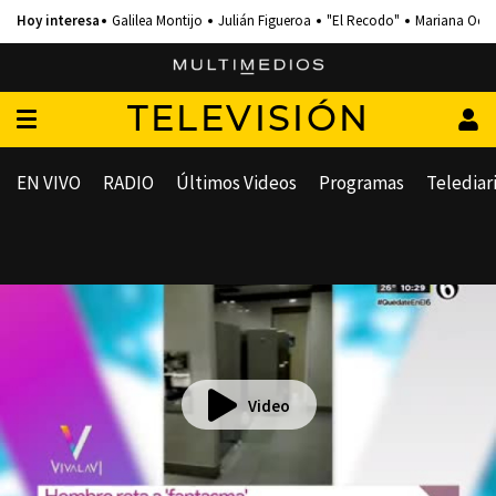
Galilea Montijo
Julián Figueroa
"El Recodo"
Mariana Och
TELEVISIÓN
EN VIVO
RADIO
Últimos Videos
Programas
Telediar
Video