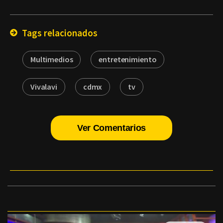
por
Email
Tags relacionados
Multimedios
entretenimiento
Vivalavi
cdmx
tv
Ver Comentarios