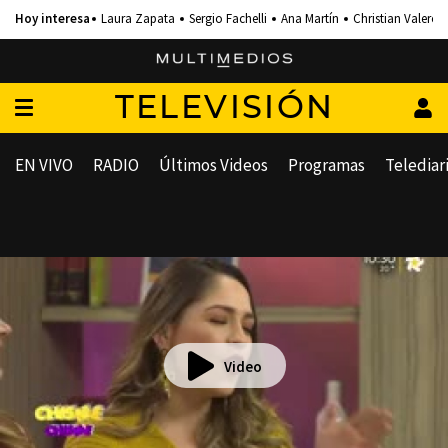
Laura Zapata
Sergio Fachelli
Ana Martín
Christian Valero
TELEVISIÓN
EN VIVO
RADIO
Últimos Videos
Programas
Telediar
Video