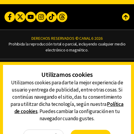
Facebook
Twitter
Youtube
Instagram
TikTok
Threads
Subi
DERECHOS RESERVADOS © CANAL 6 2026
Prohibida la reproducción total o parcial, incluyendo cualquier medio
electrónico o magnético.
CONTACTO
Utilizamos cookies
AVISO DE PRIVACIDAD
AVISO LEGAL
Utilizamos cookies para darte la mejor experiencia de
DEFENSORÍA DE LAS AUDIENCIAS
usuario y entrega de publicidad, entre otras cosas. Si
continúas navegando el sitio, das tu consentimiento
para utilitzar dicha tecnología, según nuestra
Política
de cookies
. Puedes cambiar la configuración en tu
DESCARGA LA APP DE CANAL 6
navegador cuando gustes.