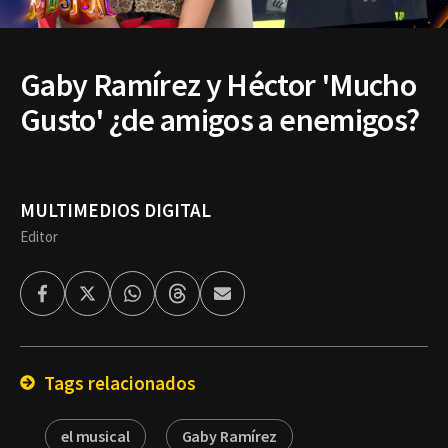
Gaby Ramírez y Héctor 'Mucho
Gusto' ¿de amigos a enemigos?
MULTIMEDIOS DIGITAL
Editor
Facebook
Twitter
Whatsapp
Threads
Enviar
por
Email
Tags relacionados
el musical
Gaby Ramírez