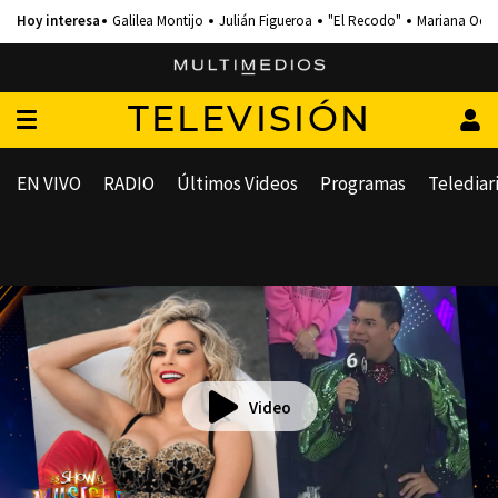
Galilea Montijo
Julián Figueroa
"El Recodo"
Mariana Och
TELEVISIÓN
EN VIVO
RADIO
Últimos Videos
Programas
Telediar
Video