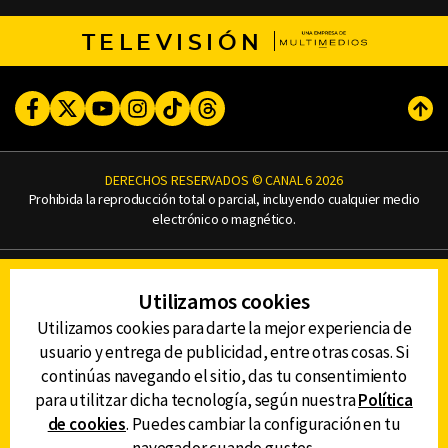
TELEVISIÓN
Facebook
Twitter
Youtube
Instagram
TikTok
Threads
Subi
DERECHOS RESERVADOS © CANAL 6 2026
Prohibida la reproducción total o parcial, incluyendo cualquier medio
electrónico o magnético.
CONTACTO
Utilizamos cookies
AVISO DE PRIVACIDAD
AVISO LEGAL
Utilizamos cookies para darte la mejor experiencia de
DEFENSORÍA DE LAS AUDIENCIAS
usuario y entrega de publicidad, entre otras cosas. Si
continúas navegando el sitio, das tu consentimiento
para utilitzar dicha tecnología, según nuestra
Política
de cookies
. Puedes cambiar la configuración en tu
DESCARGA LA APP DE CANAL 6