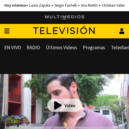
Laura Zapata
Sergio Fachelli
Ana Martín
Christian Valero
TELEVISIÓN
EN VIVO
RADIO
Últimos Videos
Programas
Telediar
Video