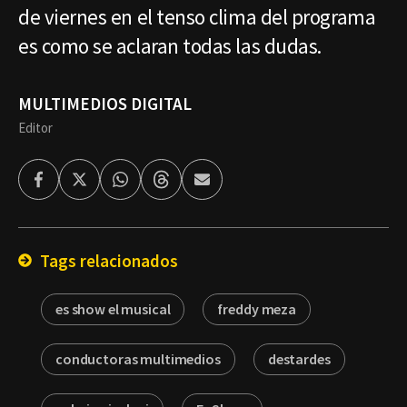
de viernes en el tenso clima del programa
es como se aclaran todas las dudas.
MULTIMEDIOS DIGITAL
Editor
Facebook
Twitter
Whatsapp
Threads
Enviar
por
Email
Tags relacionados
es show el musical
freddy meza
conductoras multimedios
destardes