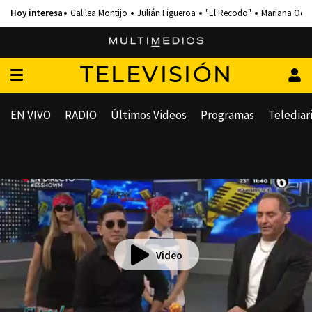
Galilea Montijo
Julián Figueroa
"El Recodo"
Mariana Och
TELEVISIÓN
EN VIVO
RADIO
Últimos Videos
Programas
Telediar
Video