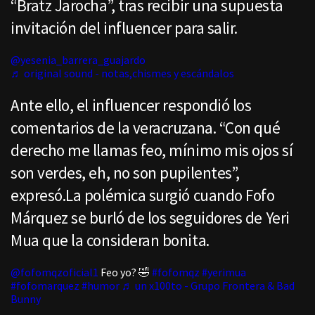
“Bratz Jarocha”, tras recibir una supuesta
invitación del influencer para salir.
@yesenia_barrera_guajardo
♬ original sound - notas,chismes y escándalos
Ante ello, el influencer respondió los
comentarios de la veracruzana. “Con qué
derecho me llamas feo, mínimo mis ojos sí
son verdes, eh, no son pupilentes”,
expresó.La polémica surgió cuando Fofo
Márquez se burló de los seguidores de Yeri
Mua que la consideran bonita.
@fofomqzoficial1
Feo yo? 🤣
#fofomqz
#yerimua
#fofomarquez
#humor
♬ un x100to - Grupo Frontera & Bad
Bunny