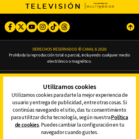
TELEVISIÓN
Facebook
Twitter
Youtube
Instagram
TikTok
Threads
Subi
DERECHOS RESERVADOS © CANAL 6 2026
Prohibida la reproducción total o parcial, incluyendo cualquier medio
electrónico o magnético.
CONTACTO
Utilizamos cookies
AVISO DE PRIVACIDAD
AVISO LEGAL
Utilizamos cookies para darte la mejor experiencia de
DEFENSORÍA DE LAS AUDIENCIAS
usuario y entrega de publicidad, entre otras cosas. Si
continúas navegando el sitio, das tu consentimiento
para utilitzar dicha tecnología, según nuestra
Política
de cookies
. Puedes cambiar la configuración en tu
DESCARGA LA APP DE CANAL 6
navegador cuando gustes.