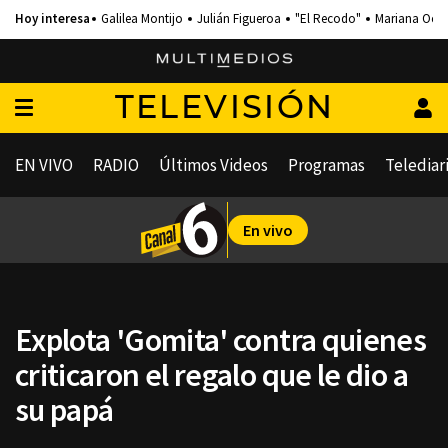
Galilea Montijo
Julián Figueroa
"El Recodo"
Mariana Och
TELEVISIÓN
EN VIVO
RADIO
Últimos Videos
Programas
Telediar
En vivo
Explota 'Gomita' contra quienes
criticaron el regalo que le dio a
su papá