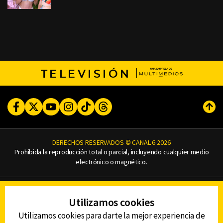
TELEVISIÓN
Facebook
Twitter
Youtube
Instagram
TikTok
Threads
Subi
DERECHOS RESERVADOS © CANAL 6 2026
Prohibida la reproducción total o parcial, incluyendo cualquier medio
electrónico o magnético.
CONTACTO
Utilizamos cookies
AVISO DE PRIVACIDAD
AVISO LEGAL
Utilizamos cookies para darte la mejor experiencia de
DEFENSORÍA DE LAS AUDIENCIAS