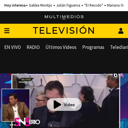
Galilea Montijo
Julián Figueroa
"El Recodo"
Mariana Och
TELEVISIÓN
EN VIVO
RADIO
Últimos Videos
Programas
Telediar
Video