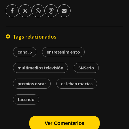
Facebook
Twitter
Whatsapp
Threads
Enviar
por
Email
Tags relacionados
canal 6
entretenimiento
multimedios televisión
SNSerio
premios oscar
esteban macías
facundo
Ver Comentarios