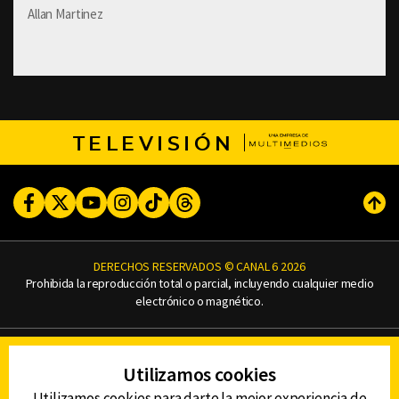
Allan Martinez
TELEVISIÓN
Facebook
Twitter
Youtube
Instagram
TikTok
Threads
Subi
DERECHOS RESERVADOS © CANAL 6 2026
Prohibida la reproducción total o parcial, incluyendo cualquier medio
electrónico o magnético.
CONTACTO
Utilizamos cookies
AVISO DE PRIVACIDAD
AVISO LEGAL
Utilizamos cookies para darte la mejor experiencia de