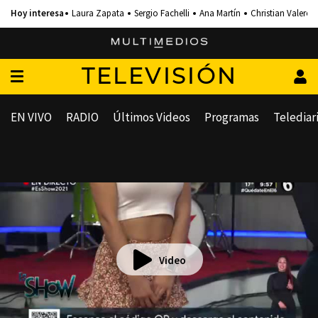
Laura Zapata
Sergio Fachelli
Ana Martín
Christian Valero
TELEVISIÓN
EN VIVO
RADIO
Últimos Videos
Programas
Telediar
Video