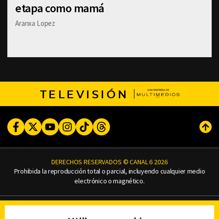
etapa como mamá
Aranxa Lopez
TELEVISIÓN
Facebook
Twitter
Youtube
Instagram
TikTok
Threads
Subi
DERECHOS RESERVADOS © CANAL 6 2026
Prohibida la reproducción total o parcial, incluyendo cualquier medio
electrónico o magnético.
CONTACTO