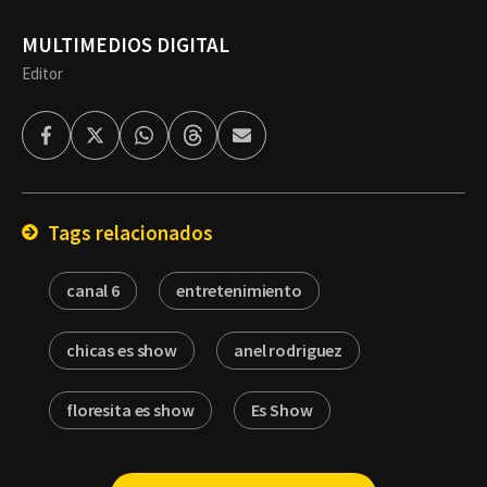
MULTIMEDIOS DIGITAL
Editor
Facebook
Twitter
Whatsapp
Threads
Enviar
por
Email
Tags relacionados
canal 6
entretenimiento
chicas es show
anel rodriguez
floresita es show
Es Show