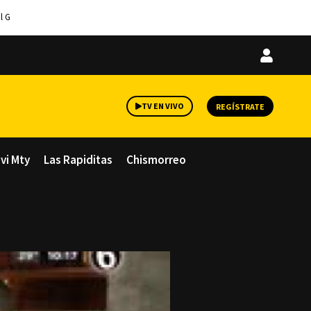
l G
Iniciar
sesión
TV EN VIVO
REGÍSTRATE
avi Mty
Las Rapiditas
Chismorreo