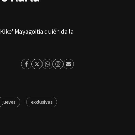
'Kike' Mayagoitia quién da la
Facebook
Twitter
Whatsapp
Threads
Enviar
por
Email
jueves
exclusivas