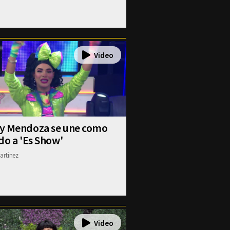
y Mendoza se une como
do a 'Es Show'
artinez