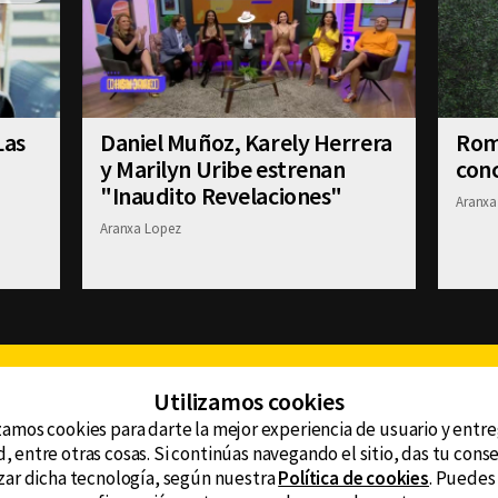
Las
Daniel Muñoz, Karely Herrera
Romi
y Marilyn Uribe estrenan
conc
"Inaudito Revelaciones"
Aranxa
Aranxa Lopez
Facebook
Twitter
Youtube
Instagram
TikTok
Th
Utilizamos cookies
zamos cookies para darte la mejor experiencia de usuario y entr
, entre otras cosas. Si continúas navegando el sitio, das tu con
CONTACTO
tzar dicha tecnología, según nuestra
Política de cookies
. Puedes
AVISO DE PRIVACIDAD
ncluyendo