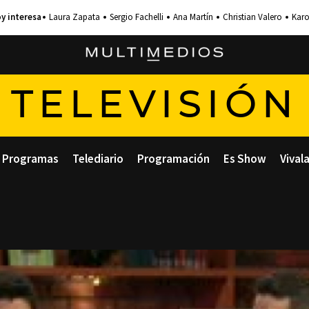
Laura Zapata
Sergio Fachelli
Ana Martín
Christian Valero
Karo
TELEVISIÓN
Programas
Telediario
Programación
Es Show
Vival