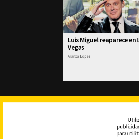
Luis Miguel reaparece en 
Vegas
Aranxa Lopez
TELEVISIÓN
Utili
publicidad
DERECHOS RESERVADOS © CANAL 6 2026
para utili
Prohibida la reproducción total o parcial, i