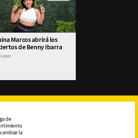
na Marcos abrirá los
iertos de Benny Ibarra
 Lopez
reads
Subir
ega de
sentimiento
 cambiar la