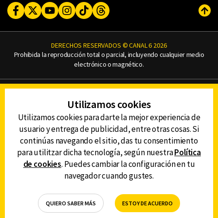
Facebook
Twitter
Youtube
Instagram
TikTok
Threads
Subi
DERECHOS RESERVADOS © CANAL 6 2026
Prohibida la reproducción total o parcial, incluyendo cualquier medio
electrónico o magnético.
CONTACTO
Utilizamos cookies
AVISO DE PRIVACIDAD
AVISO LEGAL
Utilizamos cookies para darte la mejor experiencia de
DEFENSORÍA DE LAS AUDIENCIAS
usuario y entrega de publicidad, entre otras cosas. Si
continúas navegando el sitio, das tu consentimiento
para utilitzar dicha tecnología, según nuestra
Política
de cookies
. Puedes cambiar la configuración en tu
DESCARGA LA APP DE CANAL 6
navegador cuando gustes.
QUIERO SABER MÁS
ESTOY DE ACUERDO