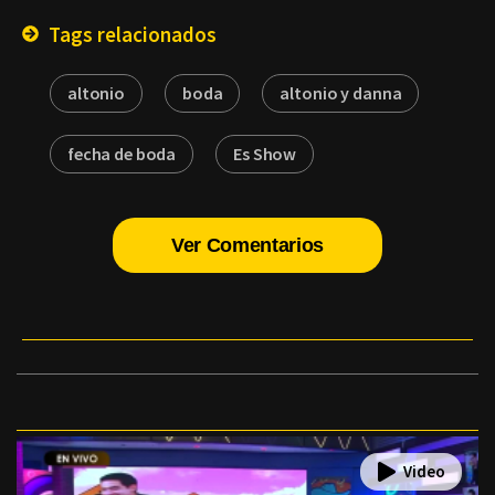
Tags relacionados
altonio
boda
altonio y danna
fecha de boda
Es Show
Ver Comentarios