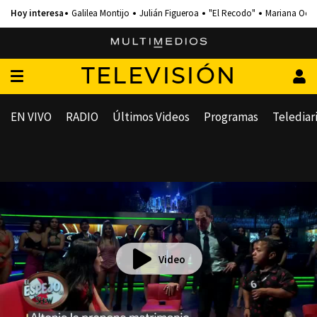
Galilea Montijo
Julián Figueroa
"El Recodo"
Mariana Och
TELEVISIÓN
EN VIVO
RADIO
Últimos Videos
Programas
Telediar
Video