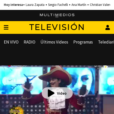
Laura Zapata
Sergio Fachelli
Ana Martín
Christian Valero
TELEVISIÓN
EN VIVO
RADIO
Últimos Videos
Programas
Telediar
Video