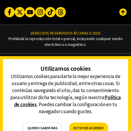
Facebook
Twitter
Youtube
Instagram
TikTok
Threads
Subi
DERECHOS RESERVADOS © CANAL 6 2026
Prohibida la reproducción total o parcial, incluyendo cualquier medio
electrónico o magnético.
CONTACTO
Utilizamos cookies
AVISO DE PRIVACIDAD
AVISO LEGAL
Utilizamos cookies para darte la mejor experiencia de
DEFENSORÍA DE LAS AUDIENCIAS
usuario y entrega de publicidad, entre otras cosas. Si
continúas navegando el sitio, das tu consentimiento
para utilitzar dicha tecnología, según nuestra
Política
de cookies
. Puedes cambiar la configuración en tu
DESCARGA LA APP DE CANAL 6
navegador cuando gustes.
QUIERO SABER MÁS
ESTOY DE ACUERDO