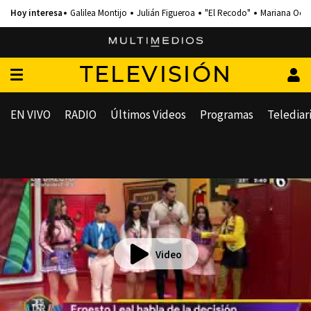
Galilea Montijo
Julián Figueroa
"El Recodo"
Mariana Och
TELEVISIÓN
EN VIVO
RADIO
Últimos Videos
Programas
Telediar
Video