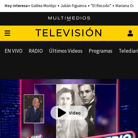
Galilea Montijo
Julián Figueroa
"El Recodo"
Mariana Och
TELEVISIÓN
EN VIVO
RADIO
Últimos Videos
Programas
Telediar
Video