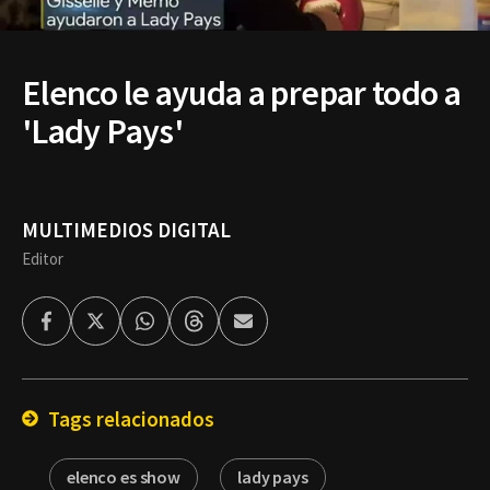
Elenco le ayuda a prepar todo a
'Lady Pays'
MULTIMEDIOS DIGITAL
Editor
Facebook
Twitter
Whatsapp
Threads
Enviar
por
Email
Tags relacionados
elenco es show
lady pays