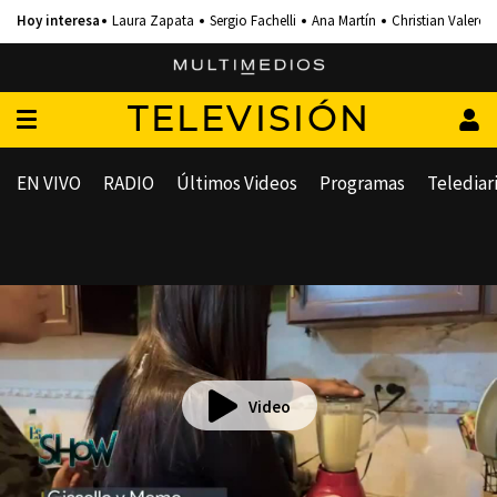
Laura Zapata
Sergio Fachelli
Ana Martín
Christian Valero
TELEVISIÓN
EN VIVO
RADIO
Últimos Videos
Programas
Telediar
Video