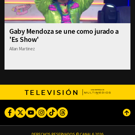
Gaby Mendoza se une como jurado a
'Es Show'
Allan Martinez
TELEVISIÓN
Facebook
Twitter
Youtube
Instagram
TikTok
Threads
Subi
DERECHOS RESERVADOS © CANAL 6 2026