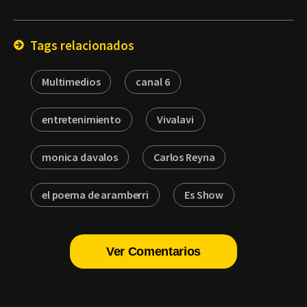
por
Email
Tags relacionados
Multimedios
canal 6
entretenimiento
Vivalavi
monica davalos
Carlos Reyna
el poema de aramberri
Es Show
Ver Comentarios