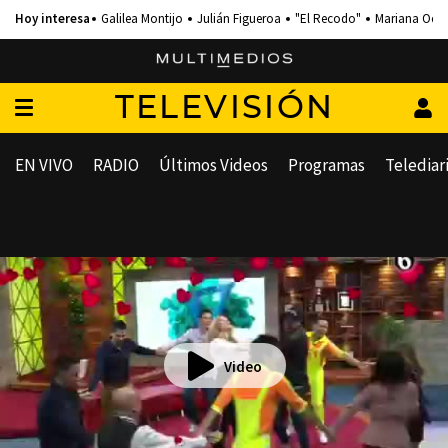
Galilea Montijo
Julián Figueroa
"El Recodo"
Mariana Och
TELEVISIÓN
EN VIVO
RADIO
Últimos Videos
Programas
Telediar
Video