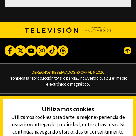
TELEVISIÓN
Facebook
Twitter
Youtube
Instagram
TikTok
Threads
Subi
DERECHOS RESERVADOS © CANAL 6 2026
Prohibida la reproducción total o parcial, incluyendo cualquier medio
electrónico o magnético.
CONTACTO
Utilizamos cookies
AVISO DE PRIVACIDAD
AVISO LEGAL
Utilizamos cookies para darte la mejor experiencia de
DEFENSORÍA DE LAS AUDIENCIAS
usuario y entrega de publicidad, entre otras cosas. Si
continúas navegando el sitio, das tu consentimiento