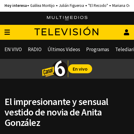
Galilea Montijo
Julián Figueroa
"El Recodo"
Mariana Och
TELEVISIÓN
EN VIVO
RADIO
Últimos Videos
Programas
Telediar
En vivo
El impresionante y sensual
vestido de novia de Anita
González