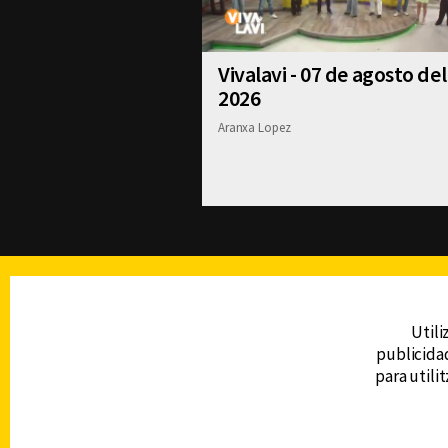
Vivalavi - 07 de agosto del
2026
Aranxa Lopez
TELEVISIÓN
Utili
publicidad
DERECHOS RESERVADOS © CANAL 6 2026
para utili
Prohibida la reproducción total o parcial, i
cualquier medio electrónico o magnético.