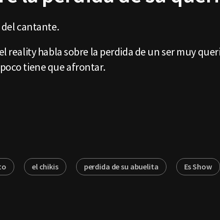
a del cantante.
el reality habla sobre la perdida de un ser muy quer
 poco tiene que afrontar.
to
el chikis
perdida de su abuelita
Es Show