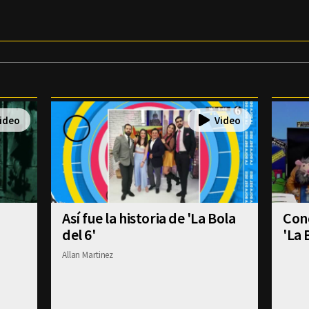
Así fue la historia de 'La Bola
Con
del 6'
'La 
Allan Martinez