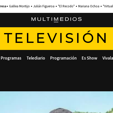
Galilea Montijo
Julián Figueroa
"El Recodo"
Mariana Ochoa
"Virtual
TELEVISIÓN
Programas
Telediario
Programación
Es Show
Vival