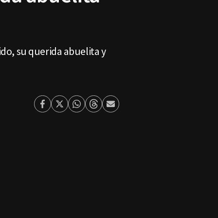
ido, su querida abuelita y
Facebook
Twitter
Whatsapp
Threads
Enviar
por
Email