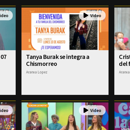
 07
Tanya Burak se integra a
Cris
Chismorreo
del 
Aranxa Lopez
Aranxa