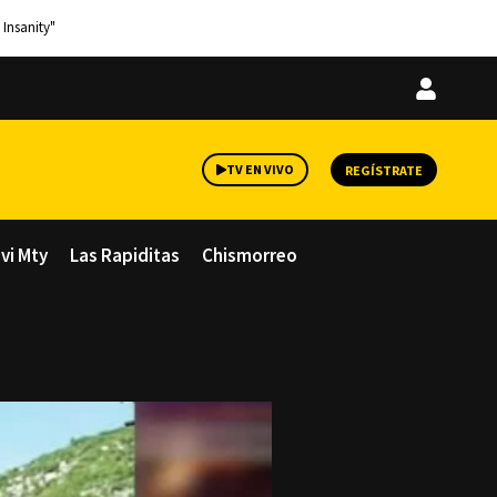
 Insanity"
Iniciar
sesión
TV EN VIVO
REGÍSTRATE
avi Mty
Las Rapiditas
Chismorreo