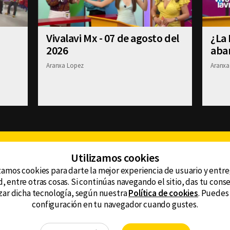
Vivalavi Mx - 07 de agosto del
¿La 
2026
aba
Aranxa Lopez
Aranxa
Facebook
Twitter
Youtube
Instagram
TikTok
Th
Utilizamos cookies
zamos cookies para darte la mejor experiencia de usuario y entr
, entre otras cosas. Si continúas navegando el sitio, das tu con
CONTACTO
tzar dicha tecnología, según nuestra
Política de cookies
. Puedes
AVISO DE PRIVACIDAD
ncluyendo
configuración en tu navegador cuando gustes.
AVISO LEGAL
DEFENSORÍA DE LAS AUDIENCIAS