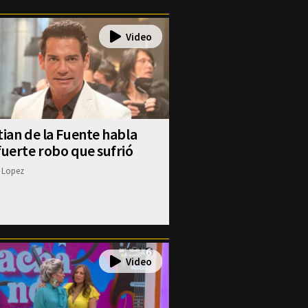
tian de la Fuente habla
fuerte robo que sufrió
 Lopez