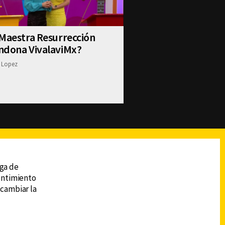
Maestra Resurrección
ndona VivalaviMx?
 Lopez
reads
Subir
ega de
sentimiento
 cambiar la