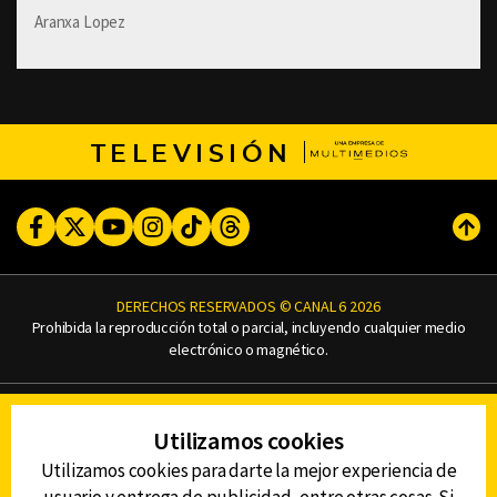
Aranxa Lopez
TELEVISIÓN
Facebook
Twitter
Youtube
Instagram
TikTok
Threads
Subi
DERECHOS RESERVADOS © CANAL 6 2026
Prohibida la reproducción total o parcial, incluyendo cualquier medio
electrónico o magnético.
CONTACTO
Utilizamos cookies
AVISO DE PRIVACIDAD
AVISO LEGAL
Utilizamos cookies para darte la mejor experiencia de
DEFENSORÍA DE LAS AUDIENCIAS