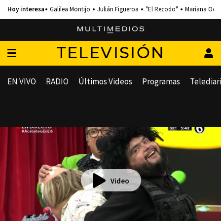
Galilea Montijo
Julián Figueroa
"El Recodo"
Mariana Och
TELEVISIÓN
EN VIVO
RADIO
Últimos Videos
Programas
Telediar
Video