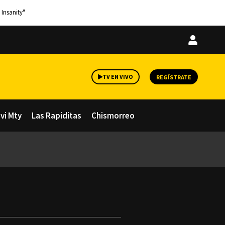
 Insanity"
Iniciar
sesión
TV EN VIVO
REGÍSTRATE
avi Mty
Las Rapiditas
Chismorreo