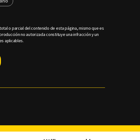
rano
otal o parcial del contenido de esta página, mismo que es
roducción no autorizada constituye una infracción y un
es aplicables.
Facebook
Twitter
Youtube
Instagram
TikTok
Th