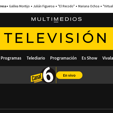
Galilea Montijo
Julián Figueroa
"El Recodo"
Mariana Ochoa
"Virtual
TELEVISIÓN
Programas
Telediario
Programación
Es Show
Vival
En vivo