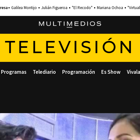
Galilea Montijo
Julián Figueroa
"El Recodo"
Mariana Ochoa
"Virtual
TELEVISIÓN
Programas
Telediario
Programación
Es Show
Vival