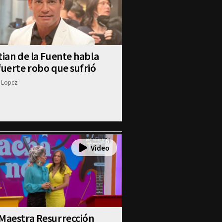
tian de la Fuente habla
fuerte robo que sufrió
 Lopez
Maestra Resurrección