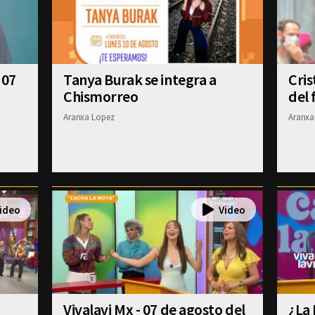
 07
Tanya Burak se integra a
Cris
Chismorreo
del 
Aranxa Lopez
Aranxa
Vivalavi Mx - 07 de agosto del
¿La 