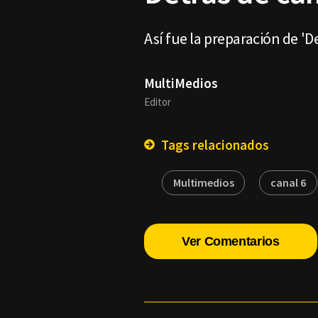
Así fue la preparación de 'D
MultiMedios
Editor
Tags relacionados
Multimedios
canal 6
Ver Comentarios