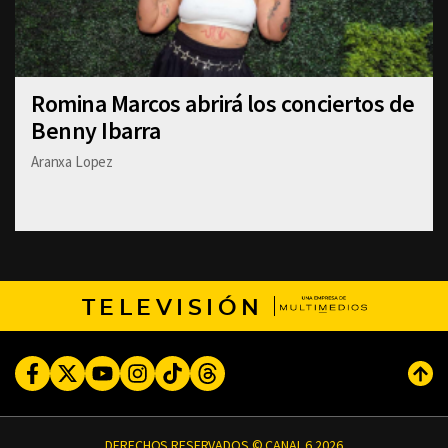
Romina Marcos abrirá los conciertos de
Benny Ibarra
Aranxa Lopez
TELEVISIÓN
Facebook
Twitter
Youtube
Instagram
TikTok
Threads
Subi
DERECHOS RESERVADOS © CANAL 6 2026