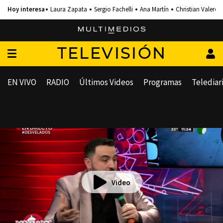
Laura Zapata
Sergio Fachelli
Ana Martín
Christian Valero
TELEVISIÓN
EN VIVO
RADIO
Últimos Videos
Programas
Telediar
Video