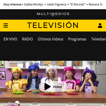
Galilea Montijo
Julián Figueroa
"El Recodo"
Mariana Och
TELEVISIÓN
EN VIVO
RADIO
Últimos Videos
Programas
Telediar
Video