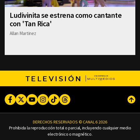
Ludivinita se estrena como cantante
con 'Tan Rica'
Allan Martinez
TELEVISIÓN
Facebook
Twitter
Youtube
Instagram
TikTok
Threads
Subi
DERECHOS RESERVADOS © CANAL 6 2026
Prohibida la reproducción total o parcial, incluyendo cualquier medio
electrónico o magnético.