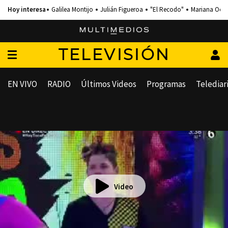
Galilea Montijo
Julián Figueroa
"El Recodo"
Mariana Och
TELEVISIÓN
EN VIVO
RADIO
Últimos Videos
Programas
Telediar
Video