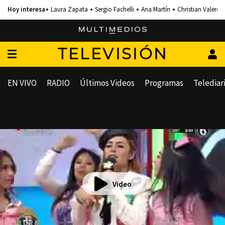
Laura Zapata
Sergio Fachelli
Ana Martín
Christian Valero
TELEVISIÓN
EN VIVO
RADIO
Últimos Videos
Programas
Telediar
Video