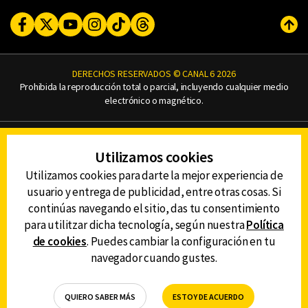
Facebook
Twitter
Youtube
Instagram
TikTok
Threads
Subi
DERECHOS RESERVADOS © CANAL 6 2026
Prohibida la reproducción total o parcial, incluyendo cualquier medio
electrónico o magnético.
CONTACTO
Utilizamos cookies
AVISO DE PRIVACIDAD
AVISO LEGAL
Utilizamos cookies para darte la mejor experiencia de
DEFENSORÍA DE LAS AUDIENCIAS
usuario y entrega de publicidad, entre otras cosas. Si
continúas navegando el sitio, das tu consentimiento
para utilitzar dicha tecnología, según nuestra
Política
de cookies
. Puedes cambiar la configuración en tu
DESCARGA LA APP DE CANAL 6
navegador cuando gustes.
QUIERO SABER MÁS
ESTOY DE ACUERDO