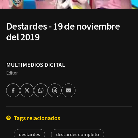
Destardes - 19 de noviembre
del 2019
MULTIMEDIOS DIGITAL
Editor
Facebook
Twitter
Whatsapp
Threads
Enviar
por
Email
Tags relacionados
destardes
destardes completo