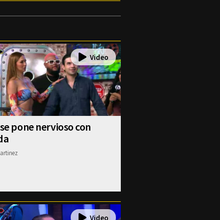
 se pone nervioso con
da
artinez