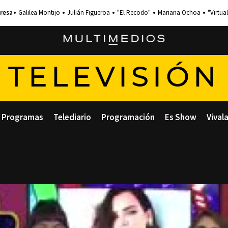
Galilea Montijo
Julián Figueroa
"El Recodo"
Mariana Ochoa
"Virtual
TELEVISIÓN
Programas
Telediario
Programación
Es Show
Vival