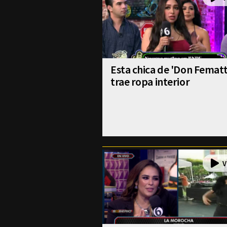
Esta chica de 'Don Fematt
trae ropa interior