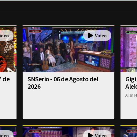
' de
SNSerio - 06 de Agosto del
Gigi
2026
Alei
Allan M