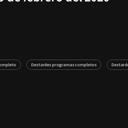
completo
Destardes programas completos
Destard