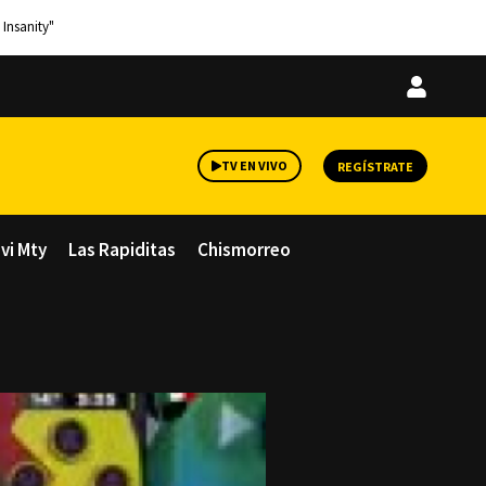
 Insanity"
Iniciar
sesión
TV EN VIVO
REGÍSTRATE
avi Mty
Las Rapiditas
Chismorreo