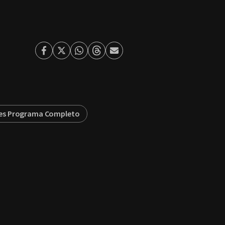
Facebook
Twitter
Whatsapp
Threads
Enviar
por
Email
es Programa Completo