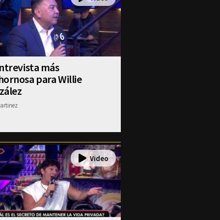
ntrevista más
ornosa para Willie
zález
artinez