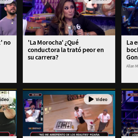
' no
'La Morocha' ¿Qué
La e
conductora la trató peor en
boch
su carrera?
Gon
Allan M