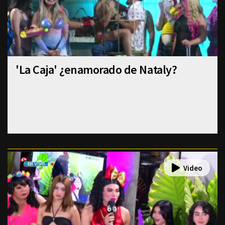
'La Caja' ¿enamorado de Nataly?