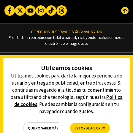
Facebook
Twitter
Youtube
Instagram
TikTok
Threads
Subi
DERECHOS RESERVADOS © CANAL 6 2026
Prohibida la reproducción total o parcial, incluyendo cualquier medio
electrónico o magnético.
CONTACTO
Utilizamos cookies
AVISO DE PRIVACIDAD
AVISO LEGAL
Utilizamos cookies para darte la mejor experiencia de
DEFENSORÍA DE LAS AUDIENCIAS
usuario y entrega de publicidad, entre otras cosas. Si
continúas navegando el sitio, das tu consentimiento
para utilitzar dicha tecnología, según nuestra
Política
de cookies
. Puedes cambiar la configuración en tu
DESCARGA LA APP DE CANAL 6
navegador cuando gustes.
QUIERO SABER MÁS
ESTOY DE ACUERDO