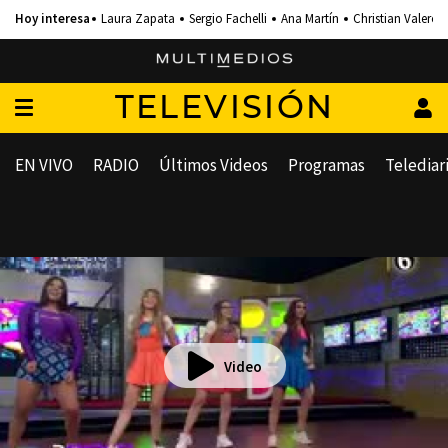
Laura Zapata
Sergio Fachelli
Ana Martín
Christian Valero
TELEVISIÓN
EN VIVO
RADIO
Últimos Videos
Programas
Telediar
Video