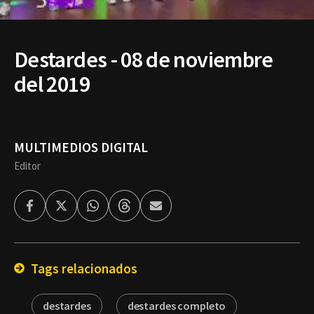
Destardes - 08 de noviembre
del 2019
MULTIMEDIOS DIGITAL
Editor
Facebook
Twitter
Whatsapp
Threads
Enviar
por
Email
Tags relacionados
destardes
destardes completo