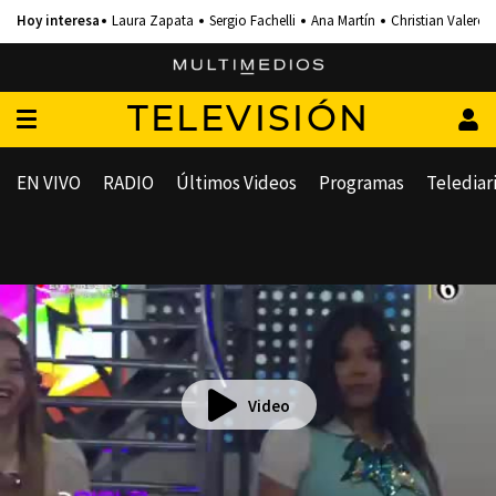
Laura Zapata
Sergio Fachelli
Ana Martín
Christian Valero
TELEVISIÓN
EN VIVO
RADIO
Últimos Videos
Programas
Telediar
Video