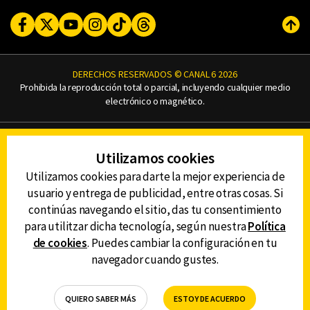
Facebook
Twitter
Youtube
Instagram
TikTok
Threads
Subi
DERECHOS RESERVADOS © CANAL 6 2026
Prohibida la reproducción total o parcial, incluyendo cualquier medio
electrónico o magnético.
CONTACTO
Utilizamos cookies
AVISO DE PRIVACIDAD
AVISO LEGAL
Utilizamos cookies para darte la mejor experiencia de
DEFENSORÍA DE LAS AUDIENCIAS
usuario y entrega de publicidad, entre otras cosas. Si
continúas navegando el sitio, das tu consentimiento
para utilitzar dicha tecnología, según nuestra
Política
de cookies
. Puedes cambiar la configuración en tu
DESCARGA LA APP DE CANAL 6
navegador cuando gustes.
QUIERO SABER MÁS
ESTOY DE ACUERDO