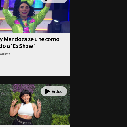
y Mendoza se une como
do a 'Es Show'
artinez