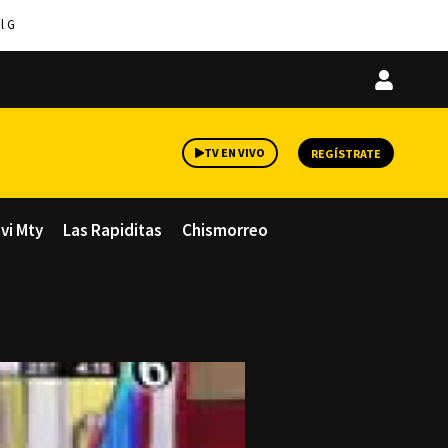
l G
Iniciar
sesión
TV EN VIVO
REGÍSTRATE
avi Mty
Las Rapiditas
Chismorreo