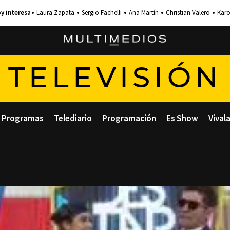
Laura Zapata
Sergio Fachelli
Ana Martín
Christian Valero
Karo
TELEVISIÓN
Programas
Telediario
Programación
Es Show
Vival