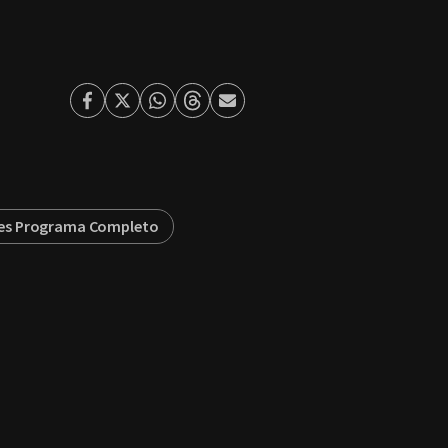
Facebook
Twitter
Whatsapp
Threads
Enviar
por
Email
es Programa Completo