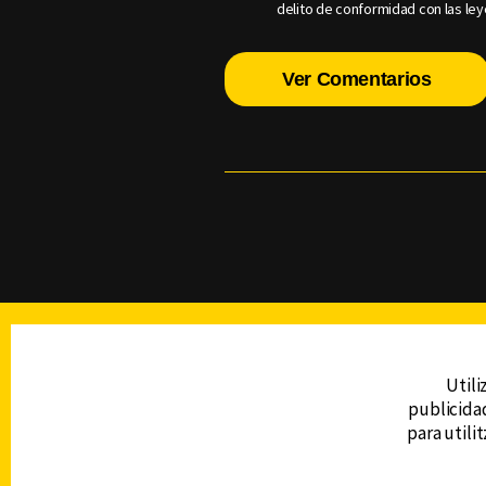
delito de conformidad con las ley
Ver Comentarios
TELEVISIÓN
Utili
publicidad
DERECHOS RESERVADOS © CANAL 6 2026
para utili
Prohibida la reproducción total o parcial, i
cualquier medio electrónico o magnético.