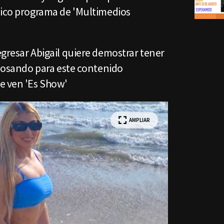
nico programa de 'Multimedios
gresar Abigail quiere demostrar tener
 posando para este contenido
e ven 'Es Show'
AMPLIAR