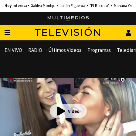
Galilea Montijo
Julián Figueroa
"El Recodo"
Mariana Och
TELEVISIÓN
EN VIVO
RADIO
Últimos Videos
Programas
Telediar
Video