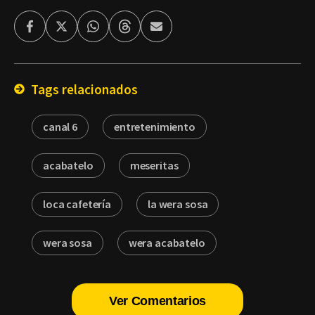
Facebook
Twitter
Whatsapp
Threads
Enviar
por
Email
Tags relacionados
canal 6
entretenimiento
acabatelo
meseritas
loca cafetería
la wera sosa
wera sosa
wera acabatelo
Ver Comentarios