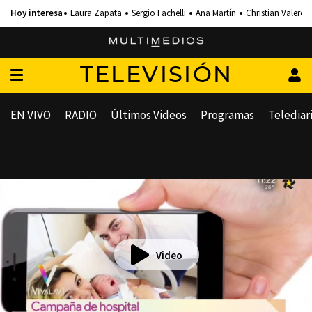
Laura Zapata
Sergio Fachelli
Ana Martín
Christian Valero
TELEVISIÓN
EN VIVO
RADIO
Últimos Videos
Programas
Telediar
Video