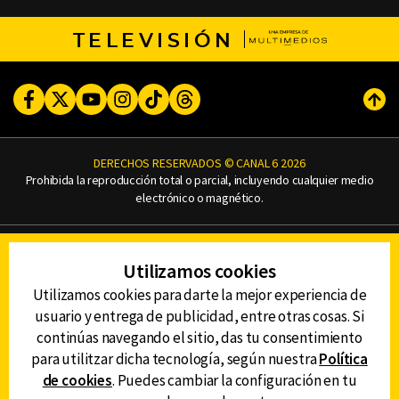
TELEVISIÓN
Facebook
Twitter
Youtube
Instagram
TikTok
Threads
Subi
DERECHOS RESERVADOS © CANAL 6 2026
Prohibida la reproducción total o parcial, incluyendo cualquier medio
electrónico o magnético.
CONTACTO
Utilizamos cookies
AVISO DE PRIVACIDAD
AVISO LEGAL
Utilizamos cookies para darte la mejor experiencia de
DEFENSORÍA DE LAS AUDIENCIAS
usuario y entrega de publicidad, entre otras cosas. Si
continúas navegando el sitio, das tu consentimiento
para utilitzar dicha tecnología, según nuestra
Política
de cookies
. Puedes cambiar la configuración en tu
DESCARGA LA APP DE CANAL 6