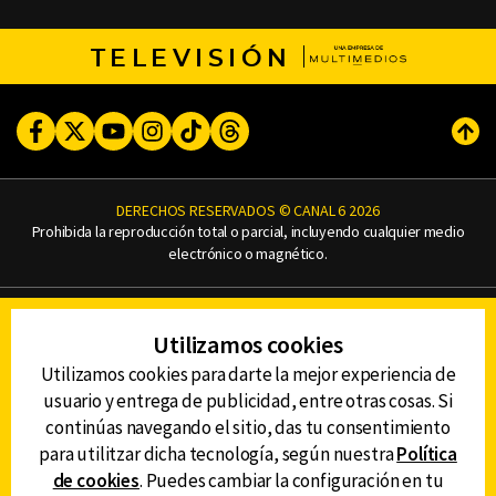
TELEVISIÓN
Facebook
Twitter
Youtube
Instagram
TikTok
Threads
Subi
DERECHOS RESERVADOS © CANAL 6 2026
Prohibida la reproducción total o parcial, incluyendo cualquier medio
electrónico o magnético.
CONTACTO
Utilizamos cookies
AVISO DE PRIVACIDAD
AVISO LEGAL
Utilizamos cookies para darte la mejor experiencia de
DEFENSORÍA DE LAS AUDIENCIAS
usuario y entrega de publicidad, entre otras cosas. Si
continúas navegando el sitio, das tu consentimiento
para utilitzar dicha tecnología, según nuestra
Política
de cookies
. Puedes cambiar la configuración en tu
DESCARGA LA APP DE CANAL 6