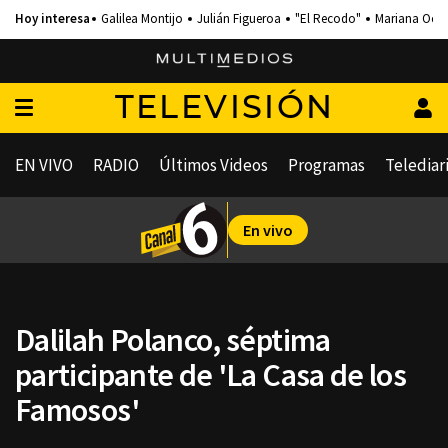
Galilea Montijo
Julián Figueroa
"El Recodo"
Mariana Och
TELEVISIÓN
EN VIVO
RADIO
Últimos Videos
Programas
Telediar
En vivo
Dalilah Polanco, séptima
participante de 'La Casa de los
Famosos'