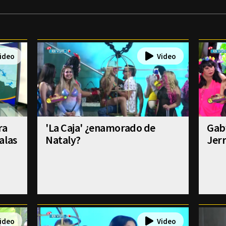
ra
'La Caja' ¿enamorado de
Gab
alas
Nataly?
Jer