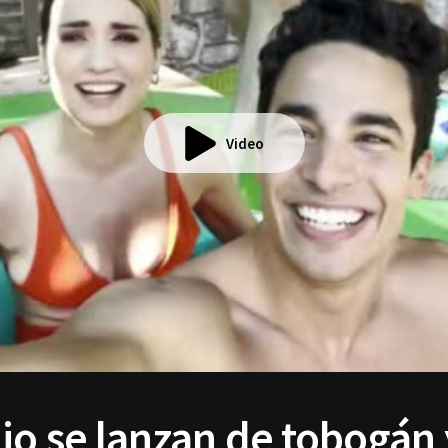
Video
io se lanzan de tobogán 