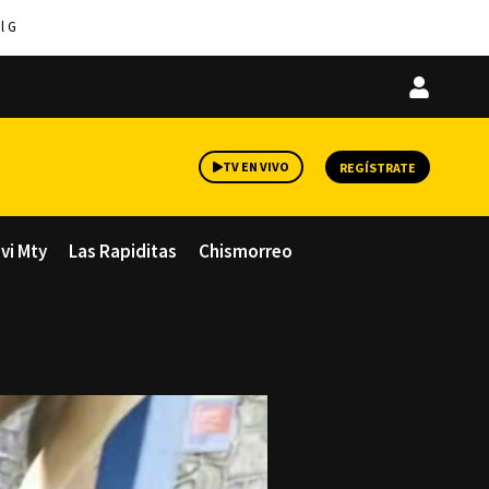
l G
Iniciar
sesión
TV EN VIVO
REGÍSTRATE
avi Mty
Las Rapiditas
Chismorreo