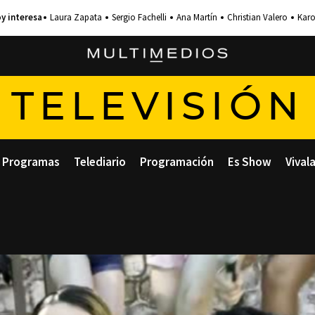
Laura Zapata
Sergio Fachelli
Ana Martín
Christian Valero
Karo
TELEVISIÓN
Programas
Telediario
Programación
Es Show
Vival