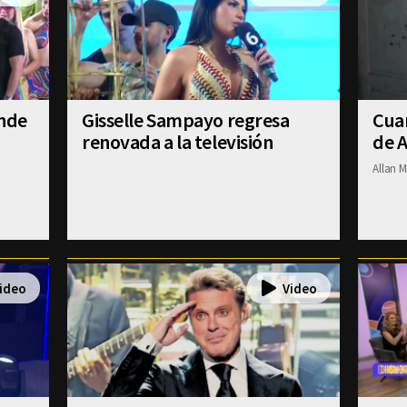
ende
Gisselle Sampayo regresa
Cuan
renovada a la televisión
de A
Allan M