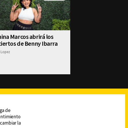
na Marcos abrirá los
iertos de Benny Ibarra
 Lopez
reads
Subir
ega de
sentimiento
 cambiar la