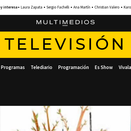
Laura Zapata
Sergio Fachelli
Ana Martín
Christian Valero
Karo
TELEVISIÓN
Programas
Telediario
Programación
Es Show
Vival