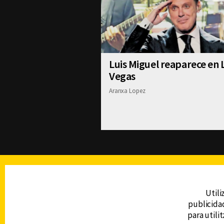
Luis Miguel reaparece en 
Vegas
Aranxa Lopez
TELEVISIÓN
Utili
publicidad
DERECHOS RESERVADOS © CANAL 6 2026
para utili
Prohibida la reproducción total o parcial, i