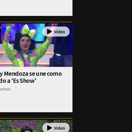
y Mendoza se une como
do a 'Es Show'
artinez