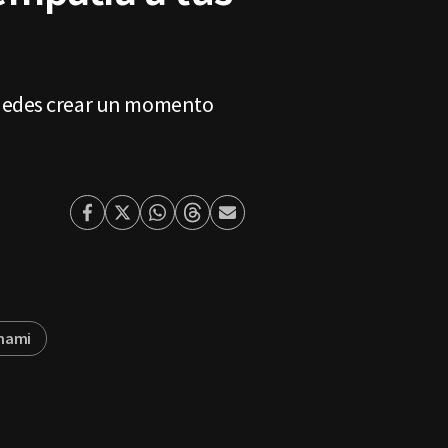
puedes crear un momento
Facebook
Twitter
Whatsapp
Threads
Enviar
por
Email
mami