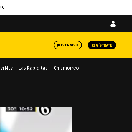
l G
Iniciar
sesión
TV EN VIVO
REGÍSTRATE
avi Mty
Las Rapiditas
Chismorreo