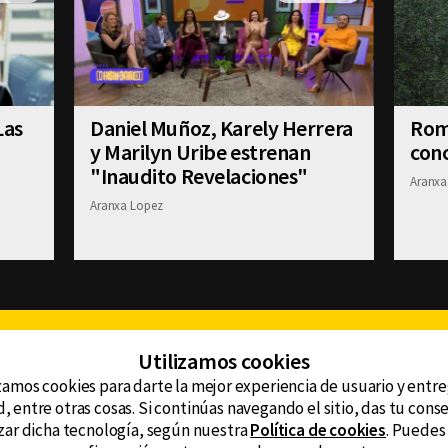
Las
Daniel Muñoz, Karely Herrera
Romi
y Marilyn Uribe estrenan
conc
"Inaudito Revelaciones"
Aranxa
Aranxa Lopez
Facebook
Twitter
Youtube
Instagram
TikTok
Th
Utilizamos cookies
zamos cookies para darte la mejor experiencia de usuario y entr
, entre otras cosas. Si continúas navegando el sitio, das tu con
CONTACTO
tzar dicha tecnología, según nuestra
Política de cookies
. Puedes
AVISO DE PRIVACIDAD
ncluyendo