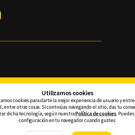
Facebook
Twitter
Youtube
Instagram
TikTok
Th
Utilizamos cookies
zamos cookies para darte la mejor experiencia de usuario y entr
, entre otras cosas. Si continúas navegando el sitio, das tu con
CONTACTO
tzar dicha tecnología, según nuestra
Política de cookies
. Puedes
AVISO DE PRIVACIDAD
ncluyendo
configuración en tu navegador cuando gustes.
AVISO LEGAL
DEFENSORÍA DE LAS AUDIENCIAS