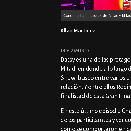
Conoce a los finalistas de 'Mitad y Mita
Allan Martinez
14.05.2024 18:39
Datsy es una de las protagon
Mitad' en donde a lo largo 
Show' busco entre varios ch
relación. Y entre ellos Redi
finalistad de esta Gran Final
En este último episodio Cha
de los participantes y ver c
como se comportaron en ca