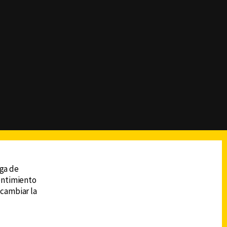
reads
Subir
ega de
sentimiento
 cambiar la