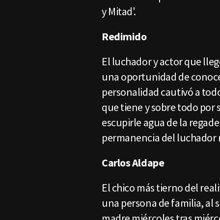
y Mitad'.
Redimido
El luchador y actor que lle
una oportunidad de conoce
personalidad cautivó a todo
que tiene y sobre todo por s
escupirle agua de la regad
permanencia del luchador rel
Carlos Aldape
El chico más tierno del rea
una persona de familia, al
madre miércoles tras miérco