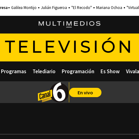
Galilea Montijo
Julián Figueroa
"El Recodo"
Mariana Ochoa
"Virtual
TELEVISIÓN
Programas
Telediario
Programación
Es Show
Vival
En vivo