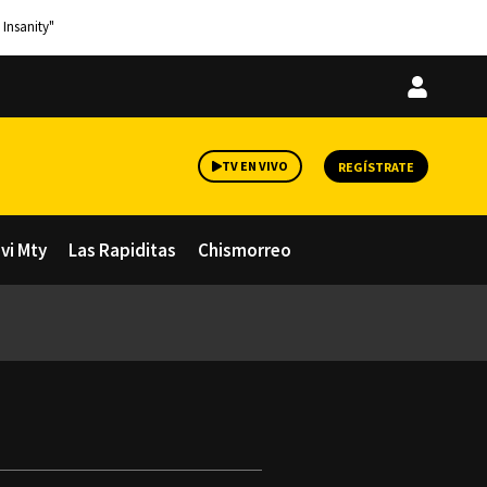
 Insanity"
Iniciar
sesión
TV EN VIVO
REGÍSTRATE
avi Mty
Las Rapiditas
Chismorreo