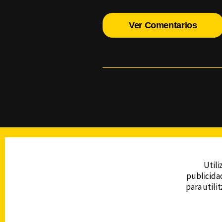
Ver Comentarios
TELEVISIÓN
Utili
publicidad
DERECHOS RESERVADOS © CANAL 6 2026
para utili
Prohibida la reproducción total o parcial, i
cualquier medio electrónico o magnético.