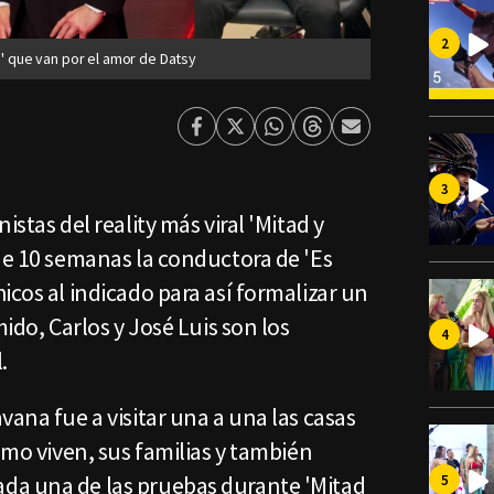
d' que van por el amor de Datsy
Facebook
Twitter
Whatsapp
Threads
Enviar
por
Email
istas del reality más viral 'Mitad y
de 10 semanas la conductora de 'Es
icos al indicado para así formalizar un
mido, Carlos y José Luis son los
.
vana fue a visitar una a una las casas
omo viven, sus familias y también
da una de las pruebas durante 'Mitad