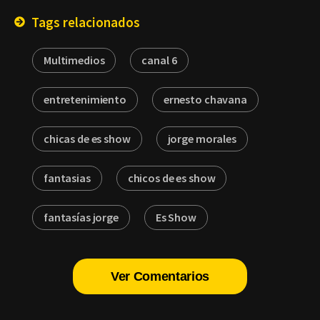
Tags relacionados
Multimedios
canal 6
entretenimiento
ernesto chavana
chicas de es show
jorge morales
fantasias
chicos de es show
fantasías jorge
Es Show
Ver Comentarios