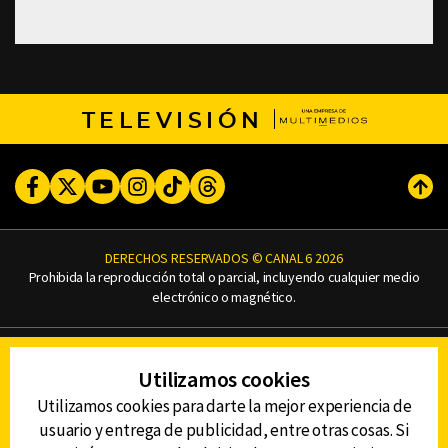
TELEVISIÓN
Facebook
Twitter
Youtube
Instagram
TikTok
Threads
Subi
DERECHOS RESERVADOS © CANAL 6 2026
Prohibida la reproducción total o parcial, incluyendo cualquier medio
electrónico o magnético.
CONTACTO
Utilizamos cookies
AVISO DE PRIVACIDAD
AVISO LEGAL
Utilizamos cookies para darte la mejor experiencia de
DEFENSORÍA DE LAS AUDIENCIAS
usuario y entrega de publicidad, entre otras cosas. Si