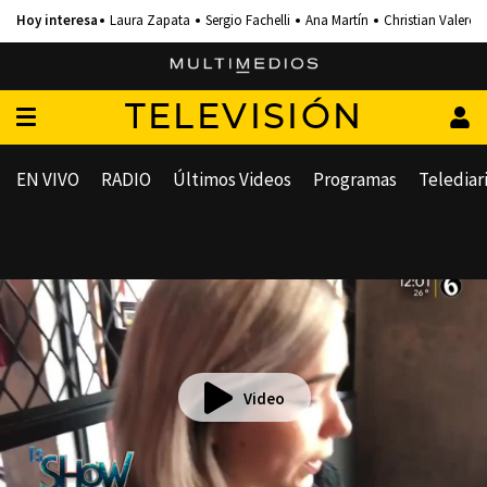
Laura Zapata
Sergio Fachelli
Ana Martín
Christian Valero
TELEVISIÓN
EN VIVO
RADIO
Últimos Videos
Programas
Telediar
Video