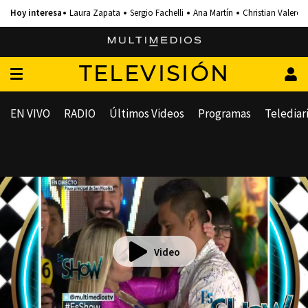
Laura Zapata
Sergio Fachelli
Ana Martín
Christian Valero
TELEVISIÓN
EN VIVO
RADIO
Últimos Videos
Programas
Telediar
Video