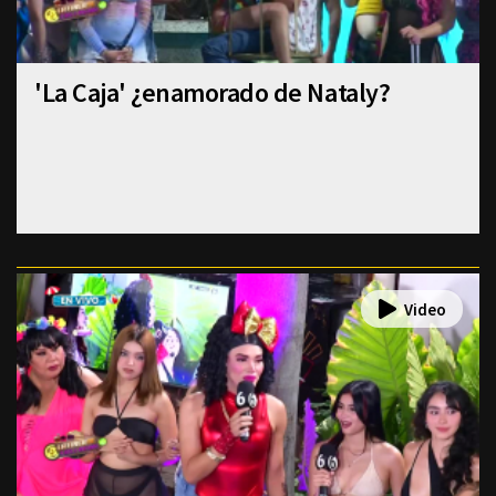
'La Caja' ¿enamorado de Nataly?