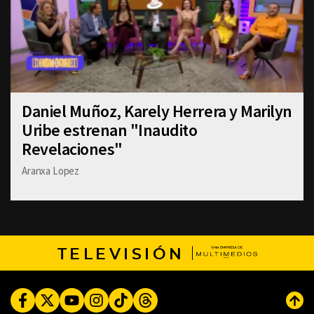
Daniel Muñoz, Karely Herrera y Marilyn
Uribe estrenan "Inaudito
Revelaciones"
Aranxa Lopez
TELEVISIÓN
Facebook
Twitter
Youtube
Instagram
TikTok
Threads
Subi