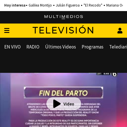
Galilea Montijo
Julián Figueroa
"El Recodo"
Mariana Och
TELEVISIÓN
EN VIVO
RADIO
Últimos Videos
Programas
Telediar
Video