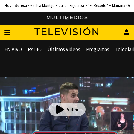
Galilea Montijo
Julián Figueroa
"El Recodo"
Mariana Och
TELEVISIÓN
EN VIVO
RADIO
Últimos Videos
Programas
Telediar
Video