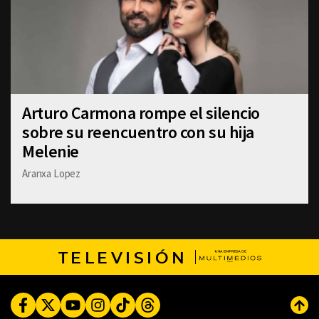
Arturo Carmona rompe el silencio
sobre su reencuentro con su hija
Melenie
Aranxa Lopez
TELEVISIÓN
Facebook
Twitter
Youtube
Instagram
TikTok
Threads
Subi