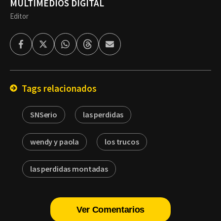
MULTIMEDIOS DIGITAL
Editor
Facebook
Twitter
Whatsapp
Threads
Enviar
por
Email
Tags relacionados
SNSerio
las perdidas
wendy y paola
los trucos
las perdidas montadas
Ver Comentarios