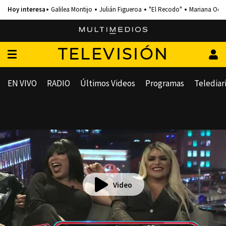
Galilea Montijo
Julián Figueroa
"El Recodo"
Mariana Och
TELEVISIÓN
EN VIVO
RADIO
Últimos Videos
Programas
Telediar
Video