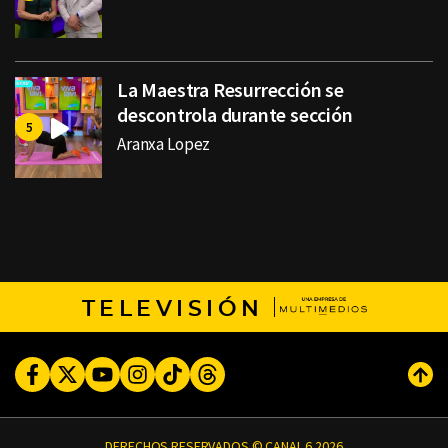
La Maestra Resurrección se
descontrola durante sección
Aranxa Lopez
TELEVISIÓN
Facebook
Twitter
Youtube
Instagram
TikTok
Threads
Subi
DERECHOS RESERVADOS © CANAL 6 2026