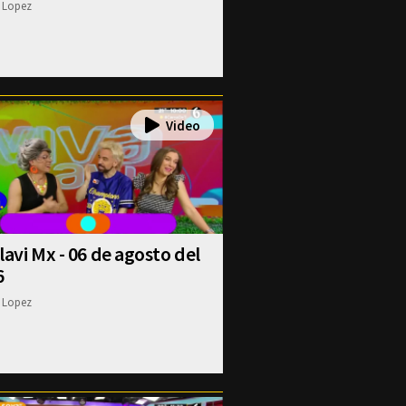
 Lopez
lavi Mx - 06 de agosto del
6
 Lopez