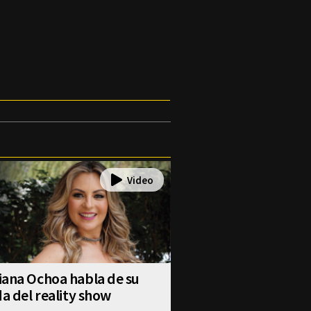
iana Ochoa habla de su
da del reality show