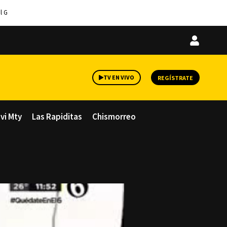
l G
Iniciar
sesión
TV EN VIVO
REGÍSTRATE
avi Mty
Las Rapiditas
Chismorreo