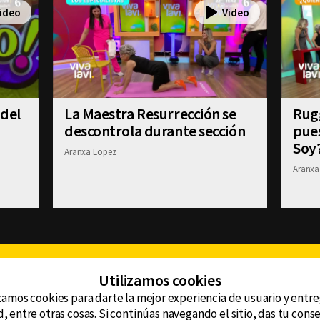
 del
La Maestra Resurrección se
Rugg
descontrola durante sección
pue
Soy
Aranxa Lopez
Aranxa
Facebook
Twitter
Youtube
Instagram
TikTok
Th
Utilizamos cookies
zamos cookies para darte la mejor experiencia de usuario y entr
, entre otras cosas. Si continúas navegando el sitio, das tu con