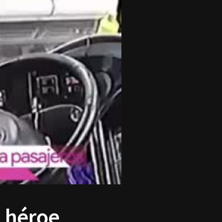
n héroe