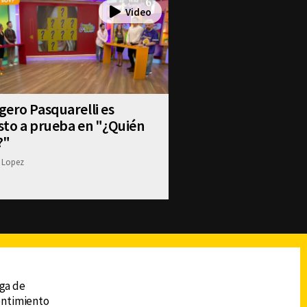
ero Pasquarelli es
sto a prueba en "¿Quién
?"
 Lopez
reads
Subir
ega de
sentimiento