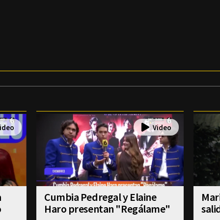
a
Cumbia Pedregal y Elaine
Mar
o
Haro presentan "Regálame"
sali