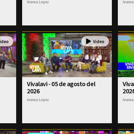
Aranxa Lopez
Aranxa
Vivalavi - 05 de agosto del
Viva
2026
202
Aranxa Lopez
Aranxa