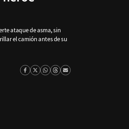
erte ataque de asma, sin
rillar el camión antes de su
Facebook
Twitter
Whatsapp
Threads
Enviar
por
Email