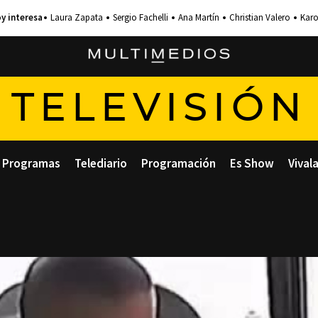
Laura Zapata
Sergio Fachelli
Ana Martín
Christian Valero
Karo
TELEVISIÓN
Programas
Telediario
Programación
Es Show
Vival