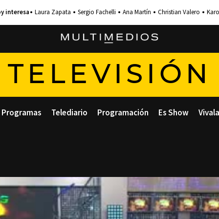
Laura Zapata
Sergio Fachelli
Ana Martín
Christian Valero
Karo
TELEVISIÓN
Programas
Telediario
Programación
Es Show
Vival