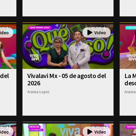
 del
Vivalavi Mx - 05 de agosto del
La M
2026
desc
Aranxa Lopez
Aranxa