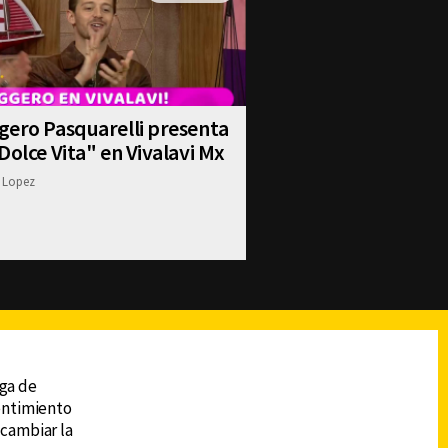
gero Pasquarelli presenta
Dolce Vita" en Vivalavi Mx
 Lopez
reads
Subir
ega de
sentimiento
 cambiar la