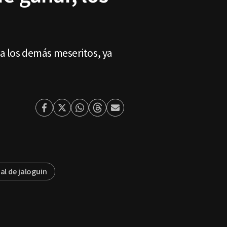
 a los demás meseritos, ya
Facebook
Twitter
Whatsapp
Threads
Enviar
por
Email
al de jaloguin