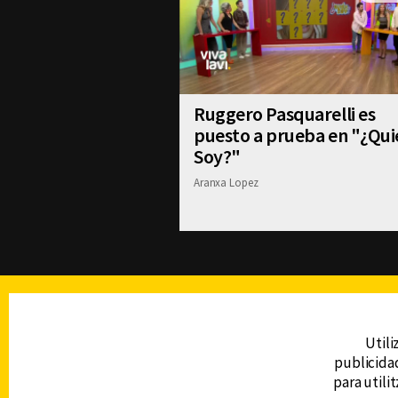
Ruggero Pasquarelli es
puesto a prueba en "¿Qui
Soy?"
Aranxa Lopez
TELEVISIÓN
Utili
publicidad
DERECHOS RESERVADOS © CANAL 6 2026
para utili
Prohibida la reproducción total o parcial, i