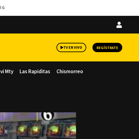
l G
Iniciar
sesión
TV EN VIVO
REGÍSTRATE
avi Mty
Las Rapiditas
Chismorreo