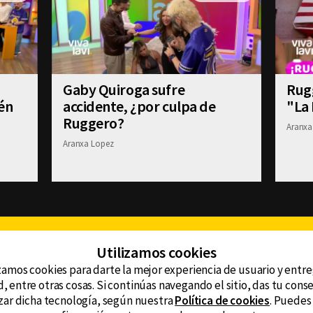
Gaby Quiroga sufre
Rug
én
accidente, ¿por culpa de
"La 
Ruggero?
Aranxa
Aranxa Lopez
Facebook
Twitter
Youtube
Instagram
TikTok
Th
Utilizamos cookies
zamos cookies para darte la mejor experiencia de usuario y entr
, entre otras cosas. Si continúas navegando el sitio, das tu con
CONTACTO
tzar dicha tecnología, según nuestra
Política de cookies
. Puedes
AVISO DE PRIVACIDAD
ncluyendo