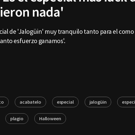
ieron nada'
cial de 'Jalogüin' muy tranquilo tanto para el como
tanto esfuerzo ganamos'.
to
acabatelo
especial
jalogüin
especi
plagio
Halloween