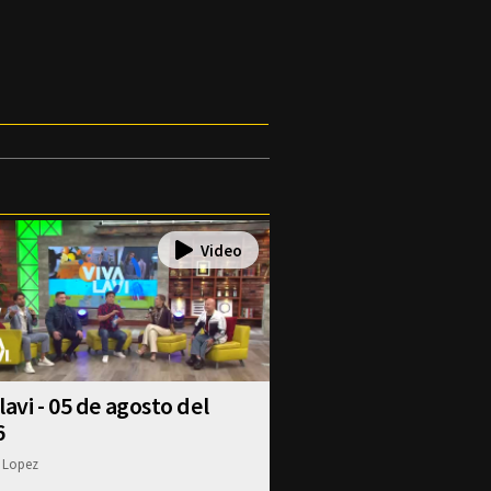
lavi - 05 de agosto del
6
 Lopez