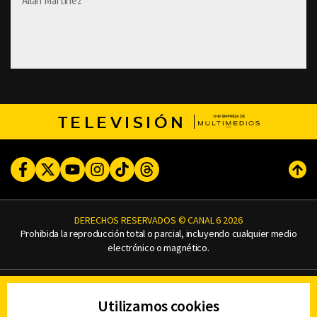
Allan Martinez
TELEVISIÓN
Facebook
Twitter
Youtube
Instagram
TikTok
Threads
Subi
DERECHOS RESERVADOS © CANAL 6 2026
Prohibida la reproducción total o parcial, incluyendo cualquier medio
electrónico o magnético.
CONTACTO
Utilizamos cookies
AVISO DE PRIVACIDAD
AVISO LEGAL