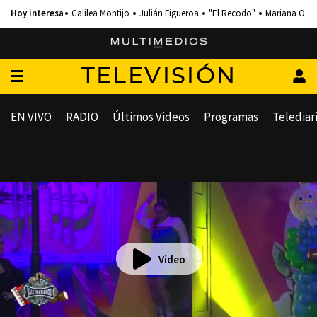
Galilea Montijo
Julián Figueroa
"El Recodo"
Mariana Och
TELEVISIÓN
EN VIVO
RADIO
Últimos Videos
Programas
Telediar
Video