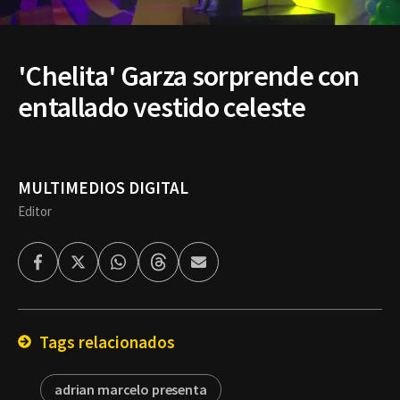
'Chelita' Garza sorprende con
entallado vestido celeste
MULTIMEDIOS DIGITAL
Editor
Facebook
Twitter
Whatsapp
Threads
Enviar
por
Email
Tags relacionados
adrian marcelo presenta