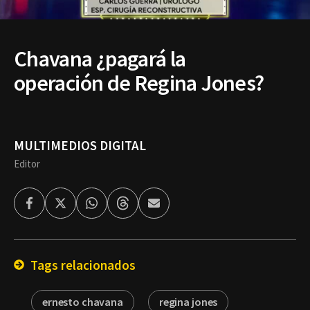
Chavana ¿pagará la
operación de Regina Jones?
MULTIMEDIOS DIGITAL
Editor
Facebook
Twitter
Whatsapp
Threads
Enviar
por
Email
Tags relacionados
ernesto chavana
regina jones