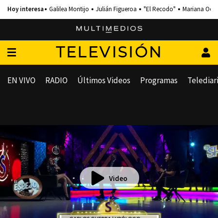
Galilea Montijo
Julián Figueroa
"El Recodo"
Mariana Och
TELEVISIÓN
EN VIVO
RADIO
Últimos Videos
Programas
Telediar
Video