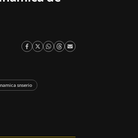
Facebook
Twitter
Whatsapp
Threads
Enviar
por
Email
inamica snserio