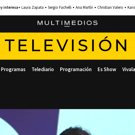
Laura Zapata
Sergio Fachelli
Ana Martín
Christian Valero
Karo
TELEVISIÓN
Programas
Telediario
Programación
Es Show
Vival