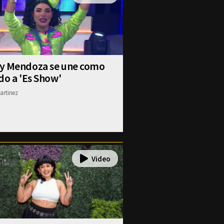
y Mendoza se une como
do a 'Es Show'
artinez