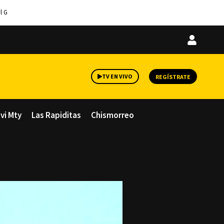
l G
Iniciar
sesión
TV EN VIVO
REGÍSTRATE
avi Mty
Las Rapiditas
Chismorreo