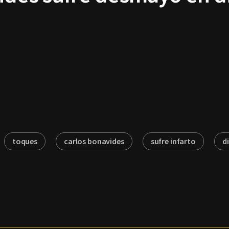
toques
carlos bonavides
sufre infarto
d