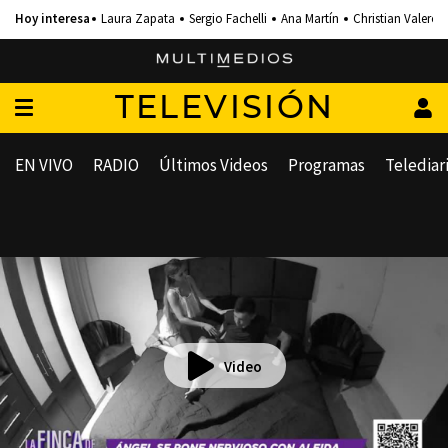
Laura Zapata
Sergio Fachelli
Ana Martín
Christian Valero
TELEVISIÓN
EN VIVO
RADIO
Últimos Videos
Programas
Telediar
Video