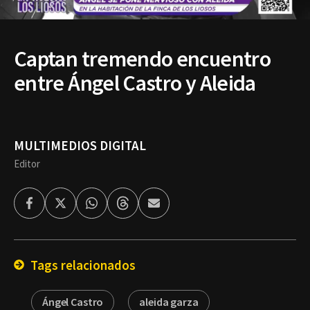
Captan tremendo encuentro
entre Ángel Castro y Aleida
MULTIMEDIOS DIGITAL
Editor
Facebook
Twitter
Whatsapp
Threads
Enviar
por
Email
Tags relacionados
Ángel Castro
aleida garza