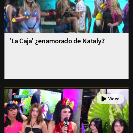
'La Caja' ¿enamorado de Nataly?